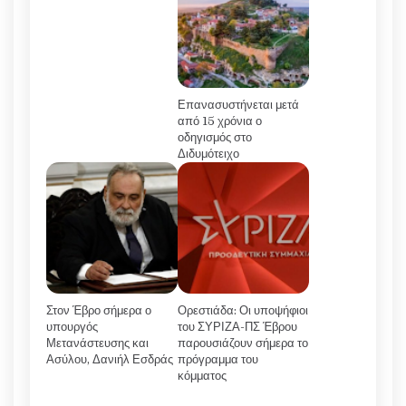
Επανασυστήνεται μετά
από 15 χρόνια ο
οδηγισμός στο
Διδυμότειχο
Στον Έβρο σήμερα ο
Ορεστιάδα: Οι υποψήφιοι
υπουργός
του ΣΥΡΙΖΑ-ΠΣ Έβρου
Μετανάστευσης και
παρουσιάζουν σήμερα το
Ασύλου, Δανιήλ Εσδράς
πρόγραμμα του
κόμματος