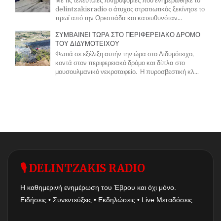
Με τις τελευταίες πληροφορίες που ενημερώθηκε το
delintzakisradio ο άτυχος στρατιωτικός ξεκίνησε το
πρωί από την Ορεστιάδα και κατευθυνόταν...
ΣΥΜΒΑΙΝΕΙ ΤΩΡΑ ΣΤΟ ΠΕΡΙΦΕΡΕΙΑΚΟ ΔΡΟΜΟ
ΤΟΥ ΔΙΔΥΜΟΤΕΙΧΟΥ
Φωτιά σε εξέλιξη αυτήν την ώρα στο Διδυμότειχο,
κοντά στον περιφερειακό δρόμο και δίπλα στο
μουσουλμανικό νεκροταφείο. Η πυροσβεστική κλ...
🎙 DELINTZAKIS RADIO
Η καθημερινή ενημέρωση του Έβρου και όχι μόνο.
Ειδήσεις • Συνεντεύξεις • Εκδηλώσεις • Live Μεταδόσεις