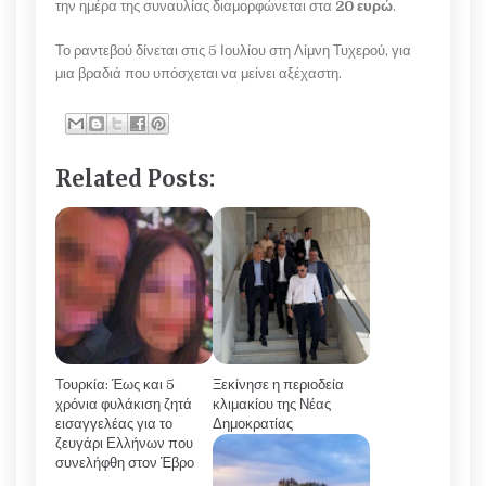
την ημέρα της συναυλίας διαμορφώνεται στα
20 ευρώ
.
Το ραντεβού δίνεται στις 5 Ιουλίου στη Λίμνη Τυχερού, για
μια βραδιά που υπόσχεται να μείνει αξέχαστη.
Related Posts:
Τουρκία: Έως και 5
Ξεκίνησε η περιοδεία
χρόνια φυλάκιση ζητά
κλιμακίου της Νέας
εισαγγελέας για το
Δημοκρατίας
ζευγάρι Ελλήνων που
συνελήφθη στον Έβρο