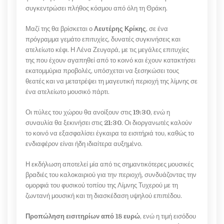
συγκεντρώσει πλήθος κόσμου από όλη τη Θράκη.
Μαζί της θα βρίσκεται ο
Λευτέρης Κρίκης
, σε ένα
πρόγραμμα γεμάτο επιτυχίες, δυνατές συγκινήσεις και
ατελείωτο κέφι. Η Λένα Ζευγαρά, με τις μεγάλες επιτυχίες
της που έχουν αγαπηθεί από το κοινό και έχουν κατακτήσει
εκατομμύρια προβολές, υπόσχεται να ξεσηκώσει τους
θεατές και να μετατρέψει τη μαγευτική περιοχή της λίμνης σε
ένα ατελείωτο μουσικό πάρτι.
Οι πύλες του χώρου θα ανοίξουν στις
19:30
, ενώ η
συναυλία θα ξεκινήσει στις
21:30
. Οι διοργανωτές καλούν
το κοινό να εξασφαλίσει έγκαιρα τα εισιτήριά του, καθώς το
ενδιαφέρον είναι ήδη ιδιαίτερα αυξημένο.
Η εκδήλωση αποτελεί μία από τις σημαντικότερες μουσικές
βραδιές του καλοκαιριού για την περιοχή, συνδυάζοντας την
ομορφιά του φυσικού τοπίου της Λίμνης Τυχερού με τη
ζωντανή μουσική και τη διασκέδαση υψηλού επιπέδου.
Προπώληση εισιτηρίων από 18 ευρώ
, ενώ η τιμή εισόδου