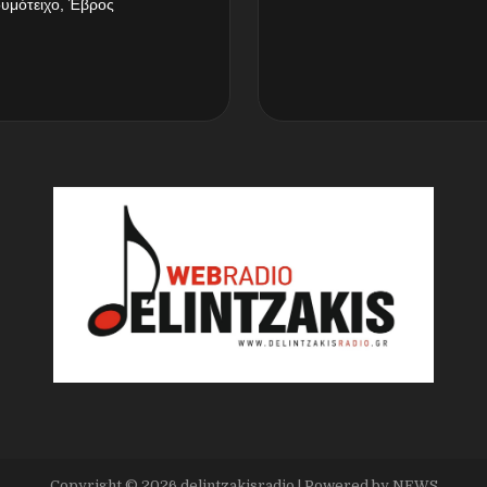
δυμότειχο, Έβρος
Copyright ©
2026
delintzakisradio
| Powered by
NEWS