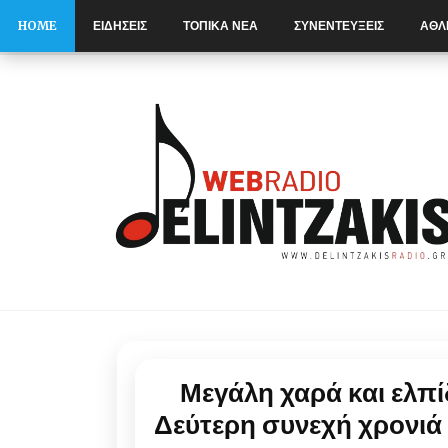
HOME
ΕΙΔΗΣΕΙΣ
ΤΟΠΙΚΑ ΝΕΑ
ΣΥΝΕΝΤΕΥΞΕΙΣ
ΑΘΛ
S
k
i
p
t
o
c
o
n
t
e
n
t
Μεγάλη χαρά και ελπ
Δεύτερη συνεχή χρονι