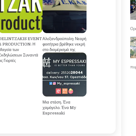
Ορε
DELINTZAKIS EVENT
Αλεξανδρούπολη: Νεαρή
& PRODUCTION: Η
φοιτήτρια βρέθηκε νεκρή
Μαγεία των
στο διαμέρισμά της
Εκδηλώσεων Συναντά
τις Γιορτές
πυρ
Μια στάση. Ένα
χαμόγελο. Ένα My
Espressaki