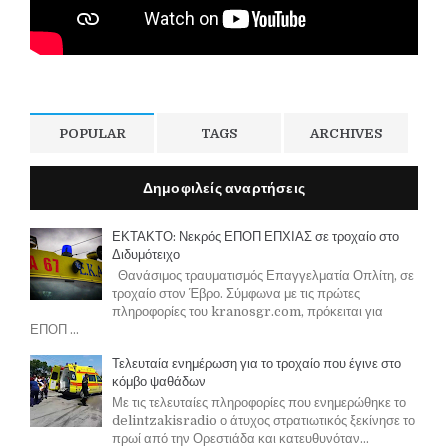
POPULAR
TAGS
ARCHIVES
Δημοφιλείς αναρτήσεις
ΕΚΤΑΚΤΟ: Νεκρός ΕΠΟΠ ΕΠΧΙΑΣ σε τροχαίο στο
Διδυμότειχο
Θανάσιμος τραυματισμός Επαγγελματία Οπλίτη, σε
τροχαίο στον Έβρο. Σύμφωνα με τις πρώτες
πληροφορίες του kranosgr.com, πρόκειται για
ΕΠΟΠ ...
Τελευταία ενημέρωση για το τροχαίο που έγινε στο
κόμβο ψαθάδων
Με τις τελευταίες πληροφορίες που ενημερώθηκε το
delintzakisradio ο άτυχος στρατιωτικός ξεκίνησε το
πρωί από την Ορεστιάδα και κατευθυνόταν...