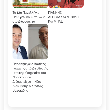
Το 12ο Πανελλήνιο
ΓΙΑΝΝΗΣ
Πανθρακικό Αντάμωμα
ΑΓΓΕΛΑΚΑΣ&100°C
στο Διδυμότειχο
Και ΜΠΛΕ
Παραιτήθηκε ο Βασίλης
Γαλάνης από Διευθυντής
Ιατρικής Υπηρεσίας στο
Νοσοκομείου
Διδυμοτείχου – Νέος
Διευθυντής ο Κώστας
Βαφειάδης