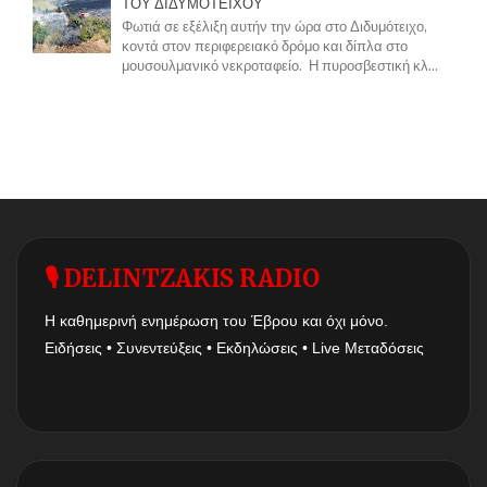
ΤΟΥ ΔΙΔΥΜΟΤΕΙΧΟΥ
Φωτιά σε εξέλιξη αυτήν την ώρα στο Διδυμότειχο,
κοντά στον περιφερειακό δρόμο και δίπλα στο
μουσουλμανικό νεκροταφείο. Η πυροσβεστική κλ...
🎙 DELINTZAKIS RADIO
Η καθημερινή ενημέρωση του Έβρου και όχι μόνο.
Ειδήσεις • Συνεντεύξεις • Εκδηλώσεις • Live Μεταδόσεις