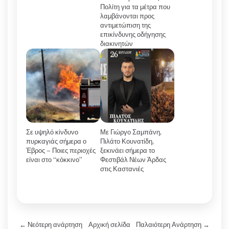
Πολίτη για τα μέτρα που
λαμβάνονται προς
αντιμετώπιση της
επικίνδυνης οδήγησης
διακινητών
Σε υψηλό κίνδυνο
Με Γιώργο Σαμπάνη,
πυρκαγιάς σήμερα ο
Πιλάτο Κουνατίδη,
Έβρος – Ποιες περιοχές
ξεκινάει σήμερα το
είναι στο “κόκκινο”
Φεστιβάλ Νέων Άρδας
στις Καστανιές
← Νεότερη ανάρτηση
Αρχική σελίδα
Παλαιότερη Ανάρτηση →