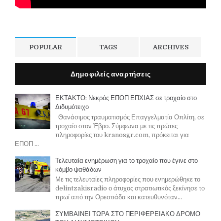
POPULAR
TAGS
ARCHIVES
Δημοφιλείς αναρτήσεις
ΕΚΤΑΚΤΟ: Νεκρός ΕΠΟΠ ΕΠΧΙΑΣ σε τροχαίο στο
Διδυμότειχο
Θανάσιμος τραυματισμός Επαγγελματία Οπλίτη, σε
τροχαίο στον Έβρο. Σύμφωνα με τις πρώτες
πληροφορίες του kranosgr.com, πρόκειται για
ΕΠΟΠ ...
Τελευταία ενημέρωση για το τροχαίο που έγινε στο
κόμβο ψαθάδων
Με τις τελευταίες πληροφορίες που ενημερώθηκε το
delintzakisradio ο άτυχος στρατιωτικός ξεκίνησε το
πρωί από την Ορεστιάδα και κατευθυνόταν...
ΣΥΜΒΑΙΝΕΙ ΤΩΡΑ ΣΤΟ ΠΕΡΙΦΕΡΕΙΑΚΟ ΔΡΟΜΟ