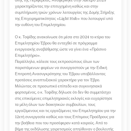
όλης της Περιφέρειας. Αναφέρθηκε στην Alexpo 2023
χαρακτηρίζοντας την επιτυχημένη καθώς και στην
συμπλήρωση τριών χρόνων λειτουργίας της Δομής Στήριξης
της Επιχειρηματικότητας «Light Hub» που λειτουργεί υπό
την ευθύνη του Επιμελητηρίου.
Ο κ. Τοψίδης ανακοίνωσε ότι μέσα στο 2024 το κτίριο του
Επιμελητηρίου Έβρου θα ενταχθεί σε πρόγραμμα
ενεργειακής αναβάθμισης ώστε να γίνει ένα «Πράσινο
Επιμελητήριο».
Παράλληλα, κάλεσε τους εκπροσώπους όλων των
παριστάμενων φορέων να συνεργαστούν με την Ειδική
Επιτροπή Ανασυγκρότησης του Έβρου υποβάλλοντας
προτάσεις αναπτυξιακού χαρακτήρα για τον Έβρο.
Μιλώντας σε προσωπικό επίπεδο και συγκινησιακά
φορτισμένος, ο κ. Τοψίδης δήλωσε ότι δεν θα συμμετάσχει
στις επικείμενες επιμελητηριακές εκλογές και ευχαρίστησε
τα μέλη όλων των διοικητικών συμβουλίων, τους
εργαζόμενους και τις εργαζόμενες του Επιμελητηρίου για την
12ετή συνεργασία καθώς και τους Επίτιμους Προέδρους για
την βοήθεια που του προσέφεραν κατά καιρούς. Από το
βήμα της εκδήλωσης χαιρετισμούς απηύθυναν ο βουλευτής