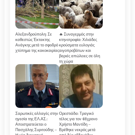
Αλεξανδρούπολη: Σε
🔥 Συναγερμός στην
καθεστώς Έκτακτης
κτηνοτροφία: Χιλιάδες
Ανάγκης μετά το σφοδρό
κρούσματα ευλογιάς
χτύπημα της κακοκαιρίας
αιγοπροβάτων και
βαριές απώλειες σε όλη
τη χώρα
Σαρωτικές αλλαγές στην
Ορεστιάδα: Τραγικό
ηγεσία της ΕΛ.ΑΣ.:
τέλος για τον 48χρονο
Αποστρατεύεται ο
Χρήστο Μαντίδη –
Πασχάλης Συριτούδης –
Βρέθηκε νεκρός μετά