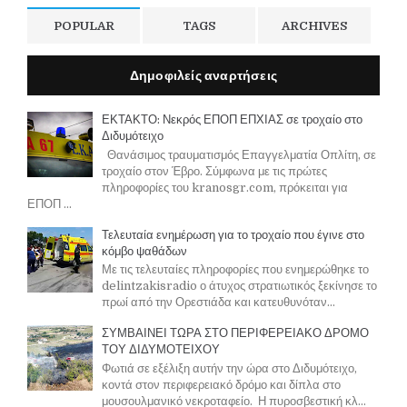
POPULAR
TAGS
ARCHIVES
Δημοφιλείς αναρτήσεις
ΕΚΤΑΚΤΟ: Νεκρός ΕΠΟΠ ΕΠΧΙΑΣ σε τροχαίο στο
Διδυμότειχο
Θανάσιμος τραυματισμός Επαγγελματία Οπλίτη, σε
τροχαίο στον Έβρο. Σύμφωνα με τις πρώτες
πληροφορίες του kranosgr.com, πρόκειται για
ΕΠΟΠ ...
Τελευταία ενημέρωση για το τροχαίο που έγινε στο
κόμβο ψαθάδων
Με τις τελευταίες πληροφορίες που ενημερώθηκε το
delintzakisradio ο άτυχος στρατιωτικός ξεκίνησε το
πρωί από την Ορεστιάδα και κατευθυνόταν...
ΣΥΜΒΑΙΝΕΙ ΤΩΡΑ ΣΤΟ ΠΕΡΙΦΕΡΕΙΑΚΟ ΔΡΟΜΟ
ΤΟΥ ΔΙΔΥΜΟΤΕΙΧΟΥ
Φωτιά σε εξέλιξη αυτήν την ώρα στο Διδυμότειχο,
κοντά στον περιφερειακό δρόμο και δίπλα στο
μουσουλμανικό νεκροταφείο. Η πυροσβεστική κλ...