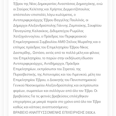
Έβρου της Νέας Δημοκρατίας Αναστάσιος Δημοσχάκης, ενώ
οι Σταύρος Κελέτσης και Χρήστος Δερμεντζόπουλος
απέστειλαν επιστολές λόγω κωλύματος, ο
Αντιπεριφερειάρχης Έβρου Βαγγέλης Πουλιλιός, οι
Δήμαρχοι Αλεξανδρούπολης Γιάννης Ζαμπούκης, Σουφλίου
Παναγιώτης Καλακίκος, Διδυμοτείχου Ρωμύλος
Χατζηγιάννογλου, ο Πρόεδρος του Περιφερειακού
Επιμελητηριακού Συμβουλίου ΑΜΘ Στέλιος Μωραΐτης και ο
επίτιμος πρόεδρος του Επιμελητηρίου Έβρου Νίκος
Δαστερίδης,. Ωστόσο, εκτός από τα πολλά μέλη και φίλους
του Επιμελητηρίου, το παρών στην εκδήλωση έδωσαν
Αντιπεριφερειάρχες, Αντιδήμαρχοι, Πρόεδροι
Επιμελητηρίων, εκπρόσωποι του Στρατού, της
Πυροσβεστικής, της Αστυνομίας και του Λιμενικού, μέλη του
Επιμελητηρίου Έβρου, ο Διοικητής του Πανεπιστημιακού
Γενικού Νοσοκομείου Αλεξανδρούπολης και εκπρόσωποι
φορέων, σωματείων και συλλόγων από όλο τον Έβρο. Οι
βραβεύσεις Για τις φετινές βραβεύσεις επιλέχθηκαν
επιχειρήσεις με μακρά πορεία στο χρόνο από όλο τον Έβρο
καθώς και κάποιες αναπτυσσόμενες:
ΒΡΑΒΕΙΟ ΑΝΑΠΤΥΣΣΟΜΕΝΗΣ ΕΠΙΧΕΙΡΗΣΗΣ DEKA