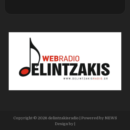
Copyright ©
2026
delintzakisradio
| Powered by
NEWS
Design by
|